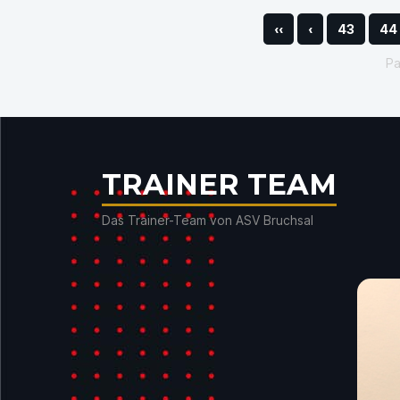
‹‹
‹
43
44
P
TRAINER TEAM
Das Trainer-Team von ASV Bruchsal