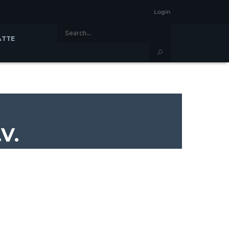
Login
ÄTTE
V.