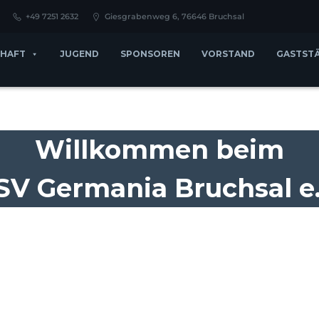
+49 7251 2632
Giesgrabenweg 6, 76646 Bruchsal
HAFT
JUGEND
SPONSOREN
VORSTAND
GASTST
Willkommen beim
SV Germania Bruchsal e.