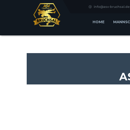
info@asv-bruchsal.de
HOME
MANNSC
A