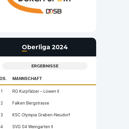
Oberliga 2024
ERGEBNISSE
OS.
MANNSCHAFT
1
RG Kurpfälzer – Löwen II
2
Falken Bergstrasse
3
KSC Olympia Graben-Neudorf
4
SVG 04 Weingarten II