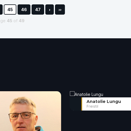
45
46
47
›
››
age
45
of
49
Anatolie Lungu
Freistil