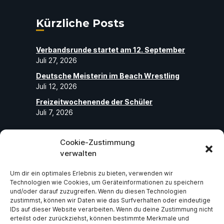
Kürzliche Posts
Verbandsrunde startet am 12. September
Juli 27, 2026
Deutsche Meisterin im Beach Wrestling
Juli 12, 2026
Freizeitwochenende der Schüler
Juli 7, 2026
Cookie-Zustimmung
Folge uns
verwalten
Um dir ein optimales Erlebnis zu bieten, verwenden wir
Abonniere unseren Social-Media-Seiten
Technologien wie Cookies, um Geräteinformationen zu speichern
und folge uns, um die neuesten exklusiven
und/oder darauf zuzugreifen. Wenn du diesen Technologien
zustimmst, können wir Daten wie das Surfverhalten oder eindeutige
Neuigkeiten über ASV Germania Bruchsal
IDs auf dieser Website verarbeiten. Wenn du deine Zustimmung nicht
e.V zu erhalten.
erteilst oder zurückziehst, können bestimmte Merkmale und