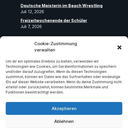
Deutsche Meisterin im Beach Wrestling
Juli 12, 2026
Freizeitwochenende der Schüler
Juli 7, 2026
Cookie-Zustimmung
Folge uns
verwalten
Um dir ein optimales Erlebnis zu bieten, verwenden wir
Abonniere unseren Social-Media-Seiten
Technologien wie Cookies, um Geräteinformationen zu speichern
und folge uns, um die neuesten exklusiven
und/oder darauf zuzugreifen. Wenn du diesen Technologien
zustimmst, können wir Daten wie das Surfverhalten oder eindeutige
Neuigkeiten über ASV Germania Bruchsal
IDs auf dieser Website verarbeiten. Wenn du deine Zustimmung nicht
e.V zu erhalten.
erteilst oder zurückziehst, können bestimmte Merkmale und
Funktionen beeinträchtigt werden.
Facebook
Instagram
Akzeptieren
Ablehnen