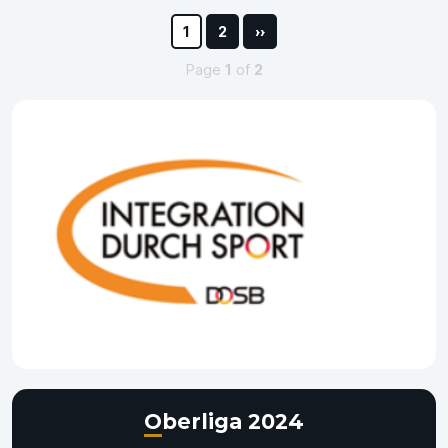
1
2
››
Page
1
of
2
Oberliga 2024