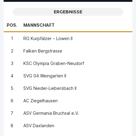
ERGEBNISSE
POS.
MANNSCHAFT
1
RG Kurpfälzer – Löwen II
2
Falken Bergstrasse
3
KSC Olympia Graben-Neudorf
4
SVG 04 Weingarten II
5
SVG Nieder-Liebersbach II
6
AC Ziegelhausen
7
ASV Germania Bruchsal e.V.
8
ASV Daxlanden