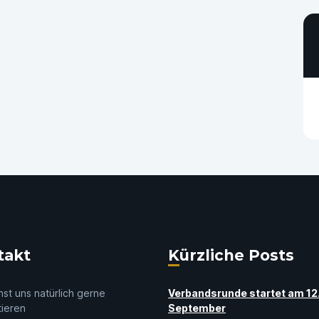
takt
Kürzliche Posts
st uns natürlich gerne
Verbandsrunde startet am 12
tieren
September