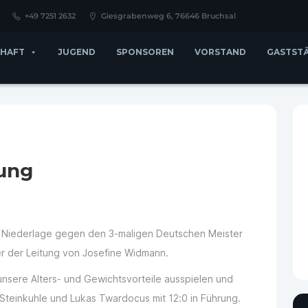
+49 7251 2632
Giesgrabenweg 6, 76646 Bruchsal
HAFT
JUGEND
SPONSOREN
VORSTAND
GASTST
ung
 Niederlage gegen den 3-maligen Deutschen Meister
er der
Leitung von Josefine Widmann.
unsere Alters- und Gewichtsvorteile ausspielen und
teinkuhle und Lukas Twardocus mit 12:0 in Führung.