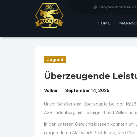
info@asv-bruchsal.de
HOME
MANNSC
Jugend
Überzeugende Leist
Volker
September 14, 2025
Unser Schülerteam überzeugte bei der 16:28
ASV Ladenburg mit Teamgeist und Willen unt
In den unteren Gewichtsklassen konnten wir 
gingen durch Aleksandr Pakhtusov, Neo Che S