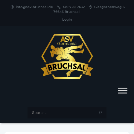
info@asv-bruchsal.de
+49 7251 2632
Giesgrabenweg 6,
76646 Bruchsal
Login