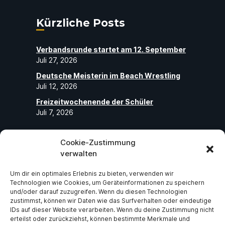
Kürzliche Posts
Verbandsrunde startet am 12. September
Juli 27, 2026
Deutsche Meisterin im Beach Wrestling
Juli 12, 2026
Freizeitwochenende der Schüler
Juli 7, 2026
Cookie-Zustimmung
Folge uns
verwalten
Um dir ein optimales Erlebnis zu bieten, verwenden wir
Abonniere unseren Social-Media-Seiten
Technologien wie Cookies, um Geräteinformationen zu speichern
und folge uns, um die neuesten exklusiven
und/oder darauf zuzugreifen. Wenn du diesen Technologien
zustimmst, können wir Daten wie das Surfverhalten oder eindeutige
Neuigkeiten über ASV Germania Bruchsal
IDs auf dieser Website verarbeiten. Wenn du deine Zustimmung nicht
e.V zu erhalten.
erteilst oder zurückziehst, können bestimmte Merkmale und