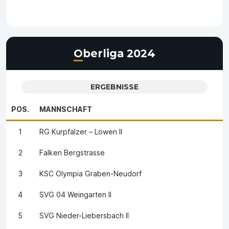
Oberliga 2024
ERGEBNISSE
POS.
MANNSCHAFT
1
RG Kurpfälzer – Löwen II
2
Falken Bergstrasse
3
KSC Olympia Graben-Neudorf
4
SVG 04 Weingarten II
5
SVG Nieder-Liebersbach II