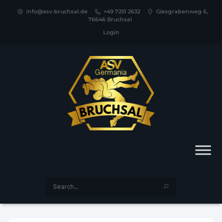
info@asv-bruchsal.de
+49 7251 2632
Giesgrabenweg 6,
76646 Bruchsal
Login