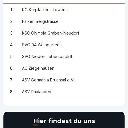
1
RG Kurpfälzer – Löwen II
2
Falken Bergstrasse
3
KSC Olympia Graben-Neudorf
4
SVG 04 Weingarten II
5
SVG Nieder-Liebersbach II
6
AC Ziegelhausen
7
ASV Germania Bruchsal e.V.
8
ASV Daxlanden
Hier findest du uns