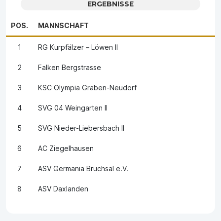
ERGEBNISSE
POS.
MANNSCHAFT
1
RG Kurpfälzer – Löwen II
2
Falken Bergstrasse
3
KSC Olympia Graben-Neudorf
4
SVG 04 Weingarten II
5
SVG Nieder-Liebersbach II
6
AC Ziegelhausen
7
ASV Germania Bruchsal e.V.
8
ASV Daxlanden