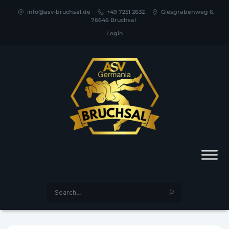
info@asv-bruchsal.de
+49 7251 2632
Giesgrabenweg 6,
76646 Bruchsal
Login