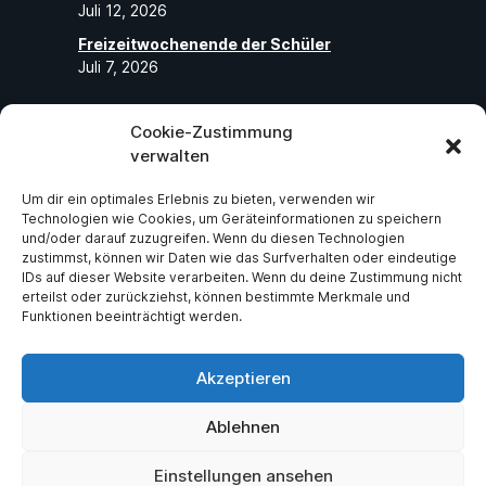
Juli 12, 2026
Freizeitwochenende der Schüler
Juli 7, 2026
Cookie-Zustimmung
Folge uns
verwalten
Um dir ein optimales Erlebnis zu bieten, verwenden wir
Abonniere unseren Social-Media-Seiten
Technologien wie Cookies, um Geräteinformationen zu speichern
und folge uns, um die neuesten exklusiven
und/oder darauf zuzugreifen. Wenn du diesen Technologien
zustimmst, können wir Daten wie das Surfverhalten oder eindeutige
Neuigkeiten über ASV Germania Bruchsal
IDs auf dieser Website verarbeiten. Wenn du deine Zustimmung nicht
e.V zu erhalten.
erteilst oder zurückziehst, können bestimmte Merkmale und
Funktionen beeinträchtigt werden.
Facebook
Instagram
Akzeptieren
Ablehnen
Einstellungen ansehen