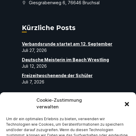
Giesgrabenweg 6, 76646 Bruchsal
Kürzliche Posts
Verbandsrunde startet am 12. September
Juli 27, 2026
Deutsche Meisterin im Beach Wrestling
Juli 12, 2026
Freizeitwochenende der Schüler
Juli 7, 2026
Cookie-Zustimmung
Folge uns
verwalten
Um dir ein optimales Erlebnis zu bieten, verwenden wir
Abonniere unseren Social-Media-Seiten
Technologien wie Cookies, um Geräteinformationen zu speichern
und folge uns, um die neuesten exklusiven
und/oder darauf zuzugreifen. Wenn du diesen Technologien
zustimmst, können wir Daten wie das Surfverhalten oder eindeutige
Neuigkeiten über ASV Germania Bruchsal