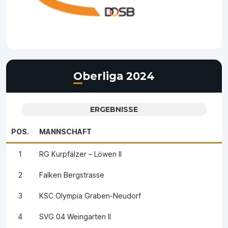
Oberliga 2024
ERGEBNISSE
POS.
MANNSCHAFT
1
RG Kurpfälzer – Löwen II
2
Falken Bergstrasse
3
KSC Olympia Graben-Neudorf
4
SVG 04 Weingarten II