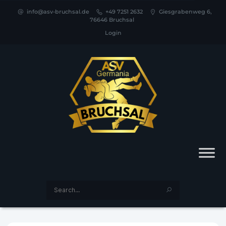
info@asv-bruchsal.de
+49 7251 2632
Giesgrabenweg 6,
76646 Bruchsal
Login