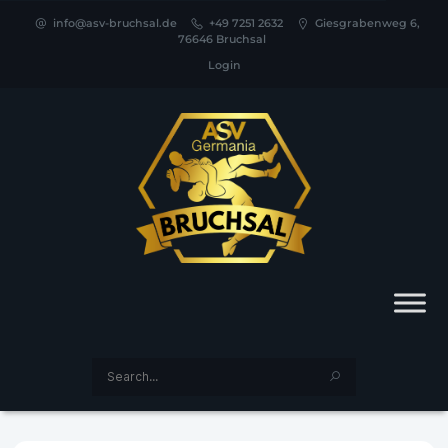
info@asv-bruchsal.de
+49 7251 2632
Giesgrabenweg 6,
76646 Bruchsal
Login