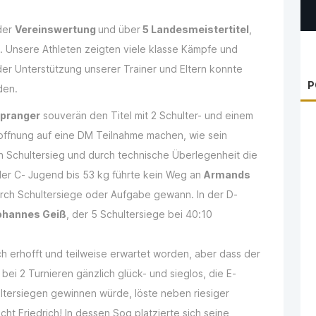
der
Vereinswertung
und über
5 Landesmeistertitel
,
. Unsere Athleten zeigten viele klasse Kämpfe und
der Unterstützung unserer Trainer und Eltern konnte
P
den.
Spranger
souverän den Titel mit 2 Schulter- und einem
Hoffnung auf eine DM Teilnahme machen, wie sein
en Schultersieg und durch technische Überlegenheit die
der C- Jugend bis 53 kg führte kein Weg an
Armands
urch Schultersiege oder Aufgabe gewann. In der D-
ohannes Geiß
, der 5 Schultersiege bei 40:10
 erhofft und teilweise erwartet worden, aber dass der
n bei 2 Turnieren gänzlich glück- und sieglos, die E-
ltersiegen gewinnen würde, löste neben riesiger
ht Friedrich! In dessen Sog platzierte sich seine