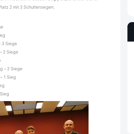
Platz 2 mit 3 Schultersiegen.
ge
ieg
 3 Siege
– 2 Siege
e
g – 2 Siege
– 1 Sieg
ieg
 Sieg