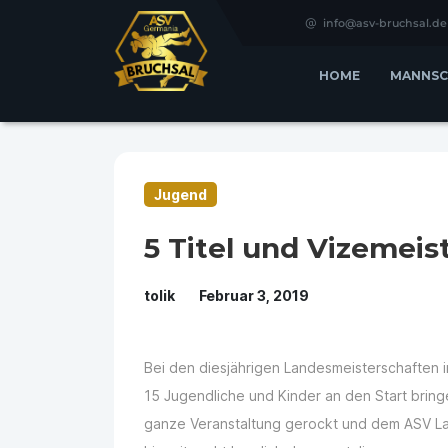
info@asv-bruchsal.de
HOME
MANNSC
Jugend
​5 Titel und Vizemei
tolik
Februar 3, 2019
Bei den diesjährigen Landesmeisterschaften i
15 Jugendliche und Kinder an den Start bringen
ganze Veranstaltung gerockt und dem ASV La