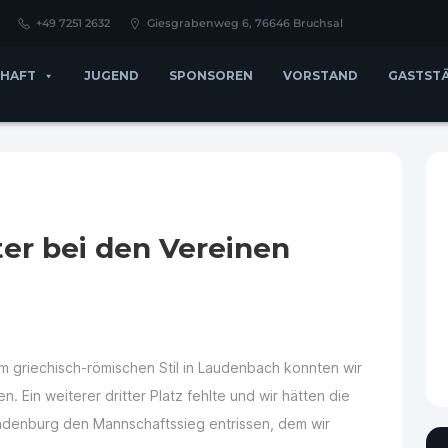
+49 7251 2632
Giesgrabenweg 6, 76646 Bruchsal
HAFT
JUGEND
SPONSOREN
VORSTAND
GASTST
ster bei den Vereinen
m griechisch-römischen Stil in Laudenbach konnten wir
. Ein weiterer dritter Platz fehlte und wir hätten die
denburg den Mannschaftssieg entrissen, dem wir