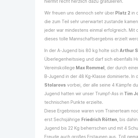
hiermit recht herzlich dazu gratulieren.
Wir freuen uns dennoch sehr über
Platz 2
in 
die zum Teil sehr unerwartet zustande kamen
jeder war mindestens einmal erfolgreich. Mit 
dieses tolle Mannschaftsergebnis erzielt wer
In der A-Jugend bis 80 kg holte sich
Arthur 
Überlegenheitssieg und darf sich ebenfalls 
Vereinskollege
Max Rommel
, der durch ein
B-Jugend in der 48 Kg-Klasse dominierte. In 
Stolarovs
vorbei, der alle seine 4 Kämpfe d
Jugend hatten wir unser Trumpf-Ass in
Tim J
technischen Punkte erzielte.
Diese Ergebnisse waren vom Trainerteam noch
erst Sechsjährige
Friedrich Rötten
, bis dahi
Jugend bis 22 Kg beherrschen und mit 4 Schu
Freude auch großes Erstaunen aus. Toll gemac