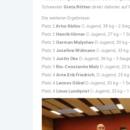
Schwester
Greta Rötten
direkt dahinter auf 
Die weiteren Ergebnisse:
Platz 2
Artur Abilov
C-Jugend, 36 kg – 2 Sie
Platz 2
Henrik Hörner
C-Jugend, 27 kg – 1 S
Platz 2
German Malyshev
D-Jugend, 30 kg –
Platz 3
Josefine Widmann
C-Jugend, 33 kg 
Platz 3
Justin Oks
D-Jugend, 39 kg – 3 Sieg
Platz 3
Rio-Constantin Malz
D-Jugend, 25 k
Platz 4
Arne Erik Friedrich
, D-Jugend, 25 kg 
Platz 4
Lennox Göbel
D-Jugend, 30 kg – 1 S
Platz 4
Linus Lundqvist
C-Jugend, 33 kg – 1