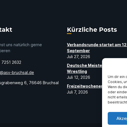
takt
Kürzliche Posts
st uns natürlich gerne
Verbandsrunde startet am 12
tieren
September
Juli 27, 2026
 7251 2632
Deutsche Meisterin im Beac
Wrestling
o@asv-bruchsal.de
Um dir ein 
Juli 12, 2026
Cookies, u
sgrabenweg 6, 76646 Bruchsal
Freizeitwochenende der Schü
Wenn du di
Juli 7, 2026
oder einde
nicht ertei
beeinträcht
Akze