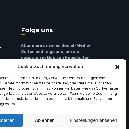
Folge uns
.
Abonniere unseren Social-Media-
Seiten und folge uns, um die
neuesten exklusiven Neuigkeiten
über ASV Germania Bruchsal e.V zu
Cookie-Zustimmung verwalten
h
erhalten.
optimales Erlebnis zu bieten, verwenden wir Technologien wie
m Geräteinformationen zu speichern und/oder darauf zuzugreifen.
Facebook
Instagram
ler
esen Technologien zustimmst, können wir Daten wie das Surfverhalten
utige IDs auf dieser Website verarbeiten. Wenn du deine Zustimmung
lst oder zurückziehst, können bestimmte Merkmale und Funktionen
igt werden.
ptieren
Ablehnen
Einstellungen ansehen