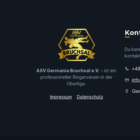
Kon
Du kann
kontak
+49
ASV Germania Bruchsal e.V.
– ist ein
professioneller Ringerverein in der
inf
Oberliga.
Gie
Impressum
Datenschutz