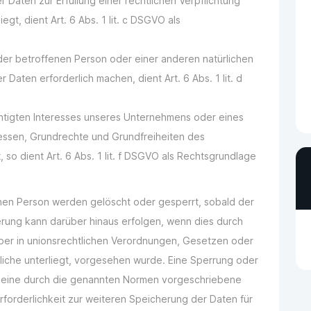
Daten zur Erfüllung einer rechtlichen Verpflichtung
egt, dient Art. 6 Abs. 1 lit. c DSGVO als
 der betroffenen Person oder einer anderen natürlichen
aten erforderlich machen, dient Art. 6 Abs. 1 lit. d
chtigten Interesses unseres Unternehmens oder eines
ressen, Grundrechte und Grundfreiheiten des
 so dient Art. 6 Abs. 1 lit. f DSGVO als Rechtsgrundlage
en Person werden gelöscht oder gesperrt, sobald der
erung kann darüber hinaus erfolgen, wenn dies durch
er in unionsrechtlichen Verordnungen, Gesetzen oder
liche unterliegt, vorgesehen wurde. Eine Sperrung oder
n eine durch die genannten Normen vorgeschriebene
 Erforderlichkeit zur weiteren Speicherung der Daten für