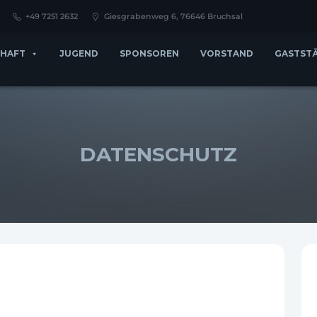
+49 7251 2632
Giesgrabenweg 6, 76646 Bruchsal
HAFT
JUGEND
SPONSOREN
VORSTAND
GASTST
DATENSCHUTZ