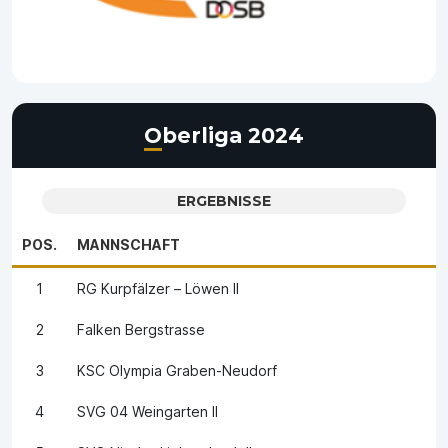
Oberliga 2024
ERGEBNISSE
POS.
MANNSCHAFT
1
RG Kurpfälzer – Löwen II
2
Falken Bergstrasse
3
KSC Olympia Graben-Neudorf
4
SVG 04 Weingarten II