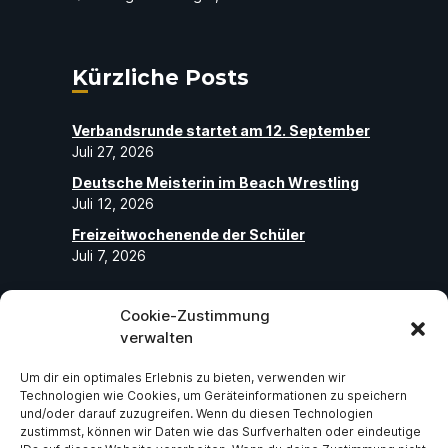
Kürzliche Posts
Verbandsrunde startet am 12. September
Juli 27, 2026
Deutsche Meisterin im Beach Wrestling
Juli 12, 2026
Freizeitwochenende der Schüler
Juli 7, 2026
Cookie-Zustimmung
Folge uns
verwalten
Um dir ein optimales Erlebnis zu bieten, verwenden wir
Abonniere unseren Social-Media-Seiten
Technologien wie Cookies, um Geräteinformationen zu speichern
und folge uns, um die neuesten exklusiven
und/oder darauf zuzugreifen. Wenn du diesen Technologien
zustimmst, können wir Daten wie das Surfverhalten oder eindeutige
Neuigkeiten über ASV Germania Bruchsal