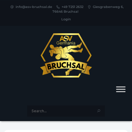
info@asv-bruchsal.de
+49 7251 2632
Giesgrabenweg 6,
76646 Bruchsal
Login