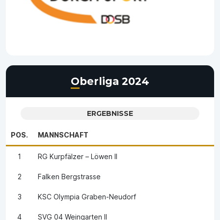
Oberliga 2024
ERGEBNISSE
POS.
MANNSCHAFT
1
RG Kurpfälzer – Löwen II
2
Falken Bergstrasse
3
KSC Olympia Graben-Neudorf
4
SVG 04 Weingarten II