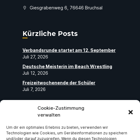
Giesgrabenweg 6, 76646 Bruchsal
Kürzliche Posts
Verbandsrunde startet am 12. September
Juli 27, 2026
Deutsche Meisterin im Beach Wrestling
Juli 12, 2026
Freizeitwochenende der Schüler
Juli 7, 2026
Cookie-Zustimmung
Folge uns
verwalten
Um dir ein optimales Erlebnis zu bieten, verwenden wir
Abonniere unseren Social-Media-Seiten
Technologien wie Cookies, um Geräteinformationen zu speichern
und folge uns, um die neuesten exklusiven
und/oder darauf zuzugreifen. Wenn du diesen Technologien