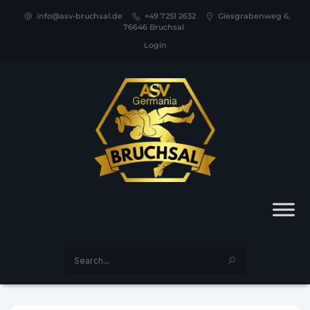
info@asv-bruchsal.de
+49 7251 2632
Giesgrabenweg 6,
76646 Bruchsal
Login