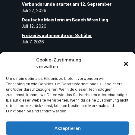
Verbandsrunde startet am 12. September
Juli 27, 2026
Deutsche Meisterin im Beach Wrestling
Juli 12, 2026
Freizeitwochenende der Schüler
Juli 7, 2026
Cookie-Zustimmung
Folge uns
verwalten
Um dir ein optimales Erlebnis zu bieten, verwenden wir
Abonniere unseren Social-Media-Seiten
Technologien wie Cookies, um Geräteinformationen zu speichern
und folge uns, um die neuesten exklusiven
und/oder darauf zuzugreifen. Wenn du diesen Technologien
zustimmst, können wir Daten wie das Surfverhalten oder eindeutige
Neuigkeiten über ASV Germania Bruchsal
IDs auf dieser Website verarbeiten. Wenn du deine Zustimmung nicht
e.V zu erhalten.
erteilst oder zurückziehst, können bestimmte Merkmale und
Funktionen beeinträchtigt werden.
Facebook
Instagram
Akzeptieren