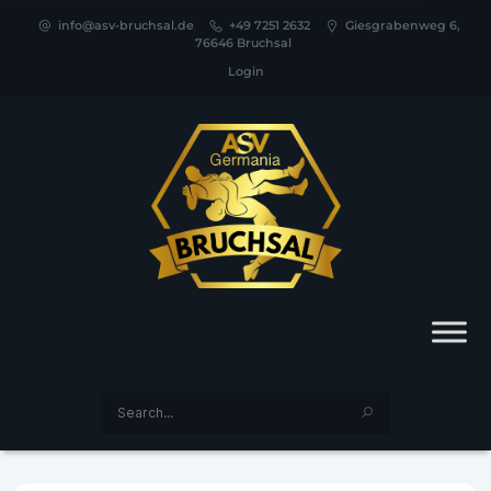
info@asv-bruchsal.de
+49 7251 2632
Giesgrabenweg 6,
76646 Bruchsal
Login