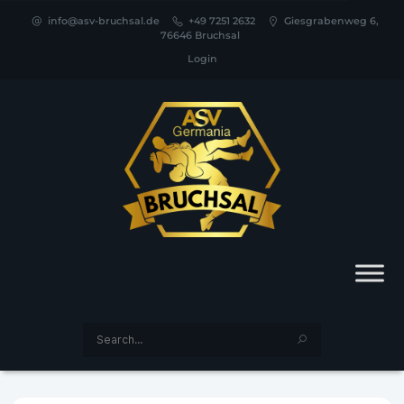
info@asv-bruchsal.de
+49 7251 2632
Giesgrabenweg 6,
76646 Bruchsal
Login