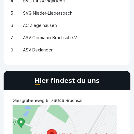
4
SVG 04 Weingarten II
5
SVG Nieder-Liebersbach II
6
AC Ziegelhausen
7
ASV Germania Bruchsal e.V.
8
ASV Daxlanden
Hier findest du uns
Giesgrabenweg 6, 76646 Bruchsal