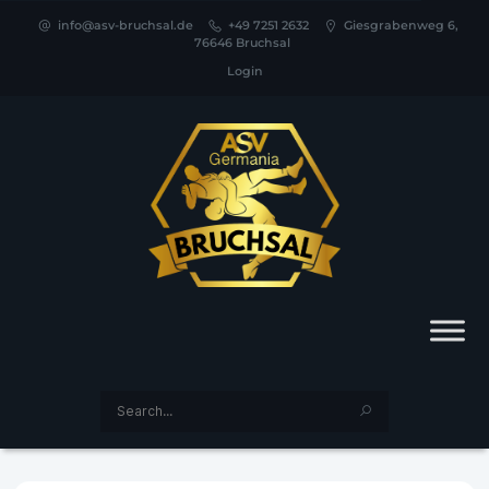
info@asv-bruchsal.de
+49 7251 2632
Giesgrabenweg 6,
76646 Bruchsal
Login