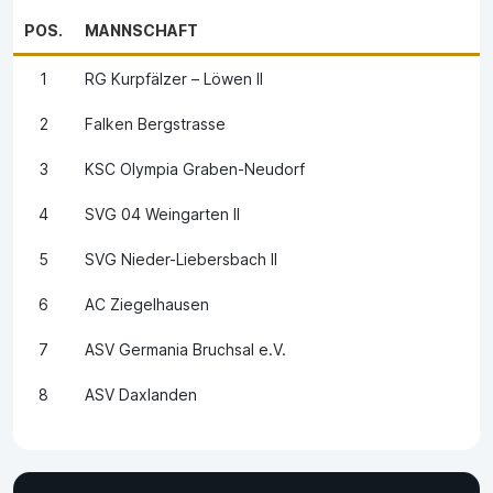
POS.
MANNSCHAFT
1
RG Kurpfälzer – Löwen II
2
Falken Bergstrasse
3
KSC Olympia Graben-Neudorf
4
SVG 04 Weingarten II
5
SVG Nieder-Liebersbach II
6
AC Ziegelhausen
7
ASV Germania Bruchsal e.V.
8
ASV Daxlanden