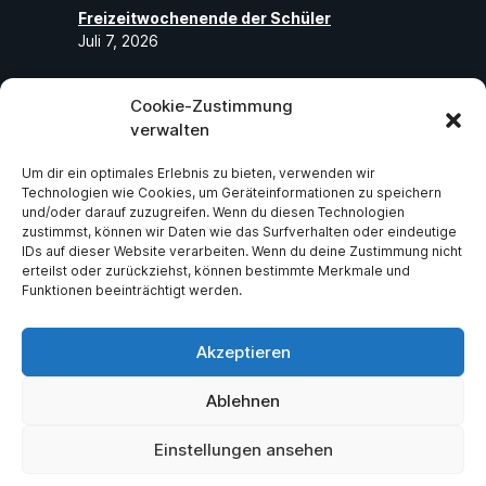
Freizeitwochenende der Schüler
Juli 7, 2026
Cookie-Zustimmung
Folge uns
verwalten
Um dir ein optimales Erlebnis zu bieten, verwenden wir
Abonniere unseren Social-Media-Seiten
Technologien wie Cookies, um Geräteinformationen zu speichern
und folge uns, um die neuesten exklusiven
und/oder darauf zuzugreifen. Wenn du diesen Technologien
zustimmst, können wir Daten wie das Surfverhalten oder eindeutige
Neuigkeiten über ASV Germania Bruchsal
IDs auf dieser Website verarbeiten. Wenn du deine Zustimmung nicht
e.V zu erhalten.
erteilst oder zurückziehst, können bestimmte Merkmale und
Funktionen beeinträchtigt werden.
Facebook
Instagram
Akzeptieren
Ablehnen
Einstellungen ansehen
Copyright (C) - ASV Germania Bruchsal e.V. - All Rights Reserved - Created