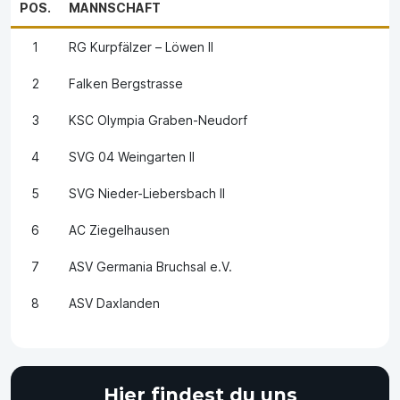
POS.
MANNSCHAFT
1
RG Kurpfälzer – Löwen II
2
Falken Bergstrasse
3
KSC Olympia Graben-Neudorf
4
SVG 04 Weingarten II
5
SVG Nieder-Liebersbach II
6
AC Ziegelhausen
7
ASV Germania Bruchsal e.V.
8
ASV Daxlanden
Hier findest du uns