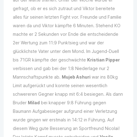
gefragt, ob er es sich zutraut und Viktor bereitete
alles für seinen letzten Fight vor. Freunde und Familie
waren da und Viktor kämpfte 6 Minuten. Stehend KO
machte er 2 Sekunden vor Ende die entscheidende
2er Wertung zum 11:9 Punktsieg und war der
glücklichste Vater unter dem Mond. Im Jugend-Duell
bis 71GR kämpfte der geschwächte
Kristian Pipper
verbissen und gab bei der 1:8 Niederlage nur 2
Mannschaftspunkte ab.
Mujeb Ashuri
war ins 80kg
Limit aufgerückt und konnte seinen wesentlich
schwereren Gegner knapp mit 6:4 besiegen. Als dann
Bruder
Milad
bei knapper 9:8 Führung gegen
Baumann Aufgabesieger aufgrund einer Verletzung
wurde gingen wir erstmals in 14:12 in Führung. Auf
diesem Weg gute Besserung an Sportfreund Nicolai!
Der letzte Kampf musste entscheiden und
Vasile