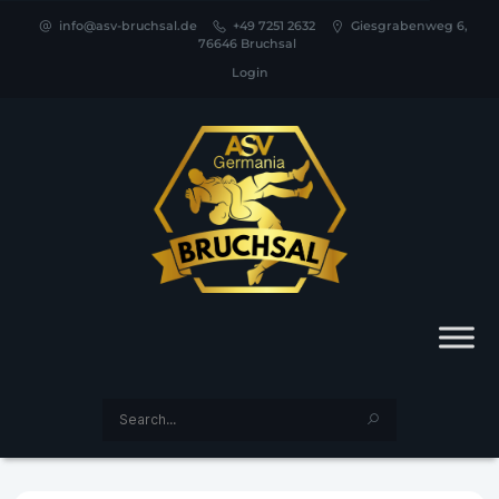
info@asv-bruchsal.de
+49 7251 2632
Giesgrabenweg 6,
76646 Bruchsal
Login