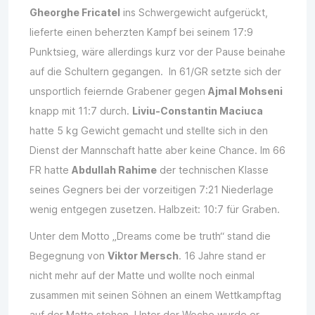
Gheorghe Fricatel
ins Schwergewicht aufgerückt,
lieferte einen beherzten Kampf bei seinem 17:9
Punktsieg, wäre allerdings kurz vor der Pause beinahe
auf die Schultern gegangen. In 61/GR setzte sich der
unsportlich feiernde Grabener gegen
Ajmal Mohseni
knapp mit 11:7 durch.
Liviu-Constantin Maciuca
hatte 5 kg Gewicht gemacht und stellte sich in den
Dienst der Mannschaft hatte aber keine Chance. Im 66
FR hatte
Abdullah Rahime
der technischen Klasse
seines Gegners bei der vorzeitigen 7:21 Niederlage
wenig entgegen zusetzen. Halbzeit: 10:7 für Graben.
Unter dem Motto „Dreams come be truth“ stand die
Begegnung von
Viktor Mersch
. 16 Jahre stand er
nicht mehr auf der Matte und wollte noch einmal
zusammen mit seinen Söhnen an einem Wettkampftag
auf der Matte stehen. Unter der Woche wurde er