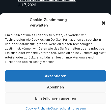
Juli 7, 2026
Cookie-Zustimmung
Folge uns
verwalten
Um dir ein optimales Erlebnis zu bieten, verwenden wir
Abonniere unseren Social-Media-Seiten
Technologien wie Cookies, um Geräteinformationen zu speichern
und folge uns, um die neuesten exklusiven
und/oder darauf zuzugreifen. Wenn du diesen Technologien
zustimmst, können wir Daten wie das Surfverhalten oder eindeutige
Neuigkeiten über ASV Germania Bruchsal
IDs auf dieser Website verarbeiten. Wenn du deine Zustimmung nicht
e.V zu erhalten.
erteilst oder zurückziehst, können bestimmte Merkmale und
Funktionen beeinträchtigt werden.
Facebook
Instagram
Akzeptieren
Ablehnen
Einstellungen ansehen
Copyright (C) - ASV Germania Bruchsal e.V. - All Rights Reserved - Created
by
Michael Bosch
Cookie-Richtlinie
Datenschutz
Impressum