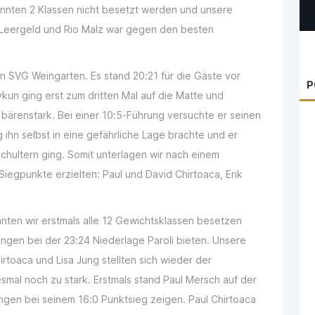
onnten 2 Klassen nicht besetzt werden und unsere
 Leergeld und Rio Malz war gegen den besten
 SVG Weingarten. Es stand 20:21 für die Gäste vor
P
un ging erst zum dritten Mal auf die Matte und
bärenstark. Bei einer 10:5-Führung versuchte er seinen
 ihn selbst in eine gefährliche Lage brachte und er
chultern ging. Somit unterlagen wir nach einem
iegpunkte erzielten: Paul und David Chirtoaca, Erik
ten wir erstmals alle 12 Gewichtsklassen besetzen
gen bei der 23:24 Niederlage Paroli bieten. Unsere
oaca und Lisa Jung stellten sich wieder der
mal noch zu stark. Erstmals stand Paul Mersch auf der
ngen bei seinem 16:0 Punktsieg zeigen. Paul Chirtoaca