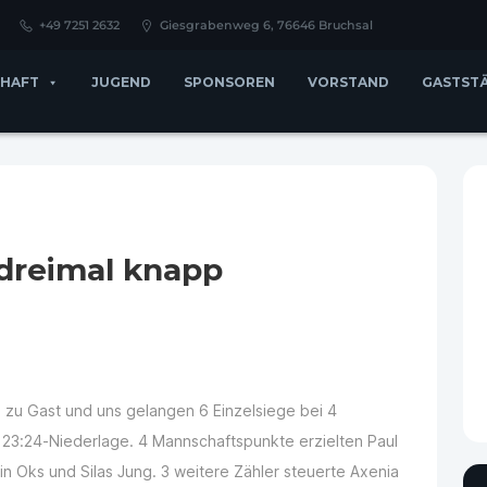
+49 7251 2632
Giesgrabenweg 6, 76646 Bruchsal
HAFT
JUGEND
SPONSOREN
VORSTAND
GASTST
 dreimal knapp
n zu Gast und uns gelangen 6 Einzelsiege bei 4
23:24-Niederlage. 4 Mannschaftspunkte erzielten Paul
in Oks und Silas Jung. 3 weitere Zähler steuerte Axenia