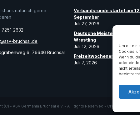
st uns natürlich gerne
Verbandsrunde startet am 12
tieren
September
Juli 27, 2026
 7251 2632
Deutsche Meisterin im Beac
Wrestling
o@asv-bruchsal.de
Um dir ein 
Juli 12, 2026
Cookies, u
sgrabenweg 6, 76646 Bruchsal
Freizeitwochenende der Schü
Wenn du di
Juli 7, 2026
oder einde
nicht ertei
beeinträcht
Akze
t (C) - ASV Germania Bruchsal e.V. - All Rights Reserved - Created by
Micha