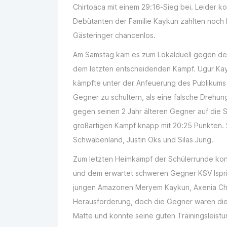
Chirtoaca mit einem 29:16-Sieg bei. Leider k
Debütanten der Familie Kaykun zahlten noch
Gästeringer chancenlos.
Am Samstag kam es zum Lokalduell gegen den
dem letzten entscheidenden Kampf. Ugur Kayk
kämpfte unter der Anfeuerung des Publikums 
Gegner zu schultern, als eine falsche Drehung
gegen seinen 2 Jahr älteren Gegner auf die S
großartigen Kampf knapp mit 20:25 Punkten. S
Schwabenland, Justin Oks und Silas Jung.
Zum letzten Heimkampf der Schülerrunde konn
und dem erwartet schweren Gegner KSV Isprin
jungen Amazonen Meryem Kaykun, Axenia Chirt
Herausforderung, doch die Gegner waren dies
Matte und konnte seine guten Trainingsleistu