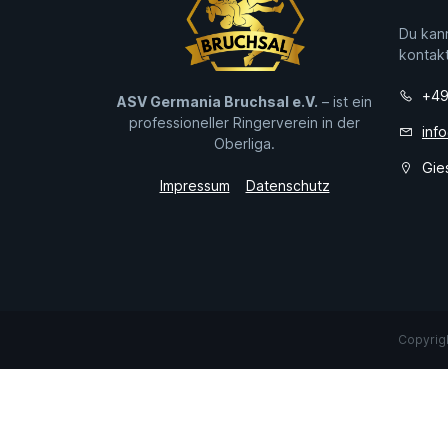
Du kann
kontak
+49
ASV Germania Bruchsal e.V.
– ist ein
professioneller Ringerverein in der
inf
Oberliga.
Gie
Impressum
Datenschutz
Copyrigh