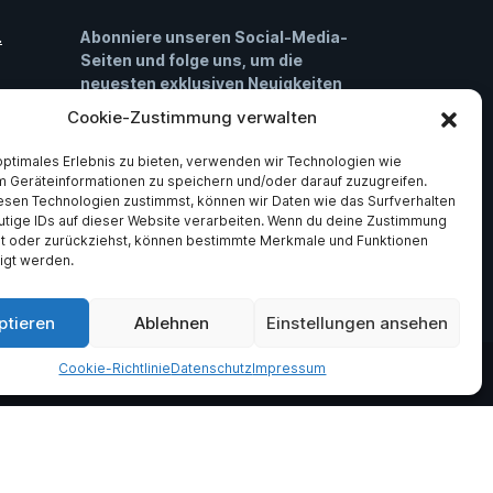
.
Abonniere unseren Social-Media-
Seiten und folge uns, um die
neuesten exklusiven Neuigkeiten
über ASV Germania Bruchsal e.V zu
Cookie-Zustimmung verwalten
h
erhalten.
optimales Erlebnis zu bieten, verwenden wir Technologien wie
m Geräteinformationen zu speichern und/oder darauf zuzugreifen.
Facebook
Instagram
ler
esen Technologien zustimmst, können wir Daten wie das Surfverhalten
utige IDs auf dieser Website verarbeiten. Wenn du deine Zustimmung
lst oder zurückziehst, können bestimmte Merkmale und Funktionen
igt werden.
ptieren
Ablehnen
Einstellungen ansehen
Cookie-Richtlinie
Datenschutz
Impressum
el Bosch