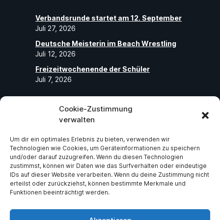
Verbandsrunde startet am 12. September
Juli 27, 2026
Deutsche Meisterin im Beach Wrestling
Juli 12, 2026
Freizeitwochenende der Schüler
Juli 7, 2026
Cookie-Zustimmung
Folge uns
verwalten
Um dir ein optimales Erlebnis zu bieten, verwenden wir
Abonniere unseren Social-Media-Seiten
Technologien wie Cookies, um Geräteinformationen zu speichern
und folge uns, um die neuesten exklusiven
und/oder darauf zuzugreifen. Wenn du diesen Technologien
zustimmst, können wir Daten wie das Surfverhalten oder eindeutige
Neuigkeiten über ASV Germania Bruchsal
IDs auf dieser Website verarbeiten. Wenn du deine Zustimmung nicht
e.V zu erhalten.
erteilst oder zurückziehst, können bestimmte Merkmale und
Funktionen beeinträchtigt werden.
Facebook
Instagram