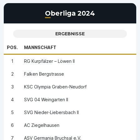
Oberliga 2024
ERGEBNISSE
POS.
MANNSCHAFT
1
RG Kurpfälzer – Löwen II
2
Falken Bergstrasse
3
KSC Olympia Graben-Neudorf
4
SVG 04 Weingarten II
5
SVG Nieder-Liebersbach II
6
AC Ziegelhausen
7
ASV Germania Bruchsal e.V.