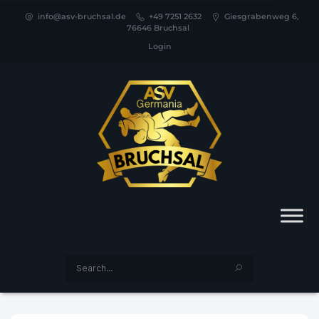
info@asv-bruchsal.de
+49 7251 2632
Giesgrabenweg 6,
76646 Bruchsal
Login