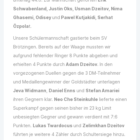
Schwabenland, Justin Oks, Usman Dzeitov, Nima
Ghasemi, Odisey
und
Pawel Kutjakidi, Serhat
Özpola
t.
Unsere Schülermannschaft gastierte beim SV
Brötzingen. Bereits auf der Waage mussten wir
aufgrund fehlender Ringer 8 Punkte abgeben und
erhielten 4 Punkte durch
Adam Dzeitov
. In den
vorgezogenen Duellen gegen die 3 DM-Teilnehmer
und Medaillengewinner der Goldstädter unterlagen
Jeva Widmann
,
Daniel Enns
und
Stefan Amariei
ihren Gegnern klar.
Neo Che Steinkuhle
lieferte einen
Superkampf gegen seinen bisher im 23 kg Limit
unbesiegten Gegner und gewann verdient mit 7:6
Punkten.
Lukas Twardocus
und
Zelimkhan Dzeitov
führten je weitere 4 Zähler durch Schultersiege hinzu.