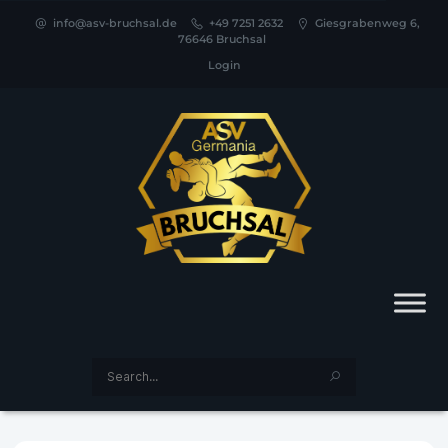
info@asv-bruchsal.de
+49 7251 2632
Giesgrabenweg 6,
76646 Bruchsal
Login