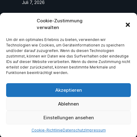
Juli 7, 2026
Cookie-Zustimmung
Folge uns
verwalten
Um dir ein optimales Erlebnis zu bieten, verwenden wir
Abonniere unseren Social-Media-Seiten
Technologien wie Cookies, um Geräteinformationen zu speichern
und folge uns, um die neuesten exklusiven
und/oder darauf zuzugreifen. Wenn du diesen Technologien
zustimmst, können wir Daten wie das Surfverhalten oder eindeutige
Neuigkeiten über ASV Germania Bruchsal
IDs auf dieser Website verarbeiten. Wenn du deine Zustimmung nicht
e.V zu erhalten.
erteilst oder zurückziehst, können bestimmte Merkmale und
Funktionen beeinträchtigt werden.
Facebook
Instagram
Akzeptieren
Ablehnen
Einstellungen ansehen
Copyright (C) - ASV Germania Bruchsal e.V. - All Rights Reserved - Created
by
Michael Bosch
Cookie-Richtlinie
Datenschutz
Impressum