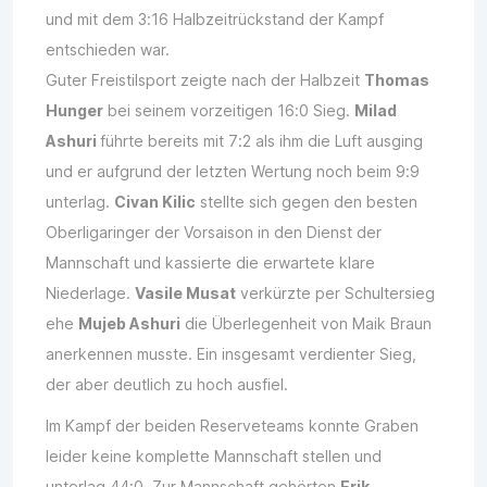
und mit dem 3:16 Halbzeitrückstand der Kampf
entschieden war.
Guter Freistilsport zeigte nach der Halbzeit
Thomas
Hunger
bei seinem vorzeitigen 16:0 Sieg.
Milad
Ashuri
führte bereits mit 7:2 als ihm die Luft ausging
und er aufgrund der letzten Wertung noch beim 9:9
unterlag.
Civan Kilic
stellte sich gegen den besten
Oberligaringer der Vorsaison in den Dienst der
Mannschaft und kassierte die erwartete klare
Niederlage.
Vasile Musat
verkürzte per Schultersieg
ehe
Mujeb Ashuri
die Überlegenheit von Maik Braun
anerkennen musste. Ein insgesamt verdienter Sieg,
der aber deutlich zu hoch ausfiel.
Im Kampf der beiden Reserveteams konnte Graben
leider keine komplette Mannschaft stellen und
unterlag 44:0. Zur Mannschaft gehörten
Erik