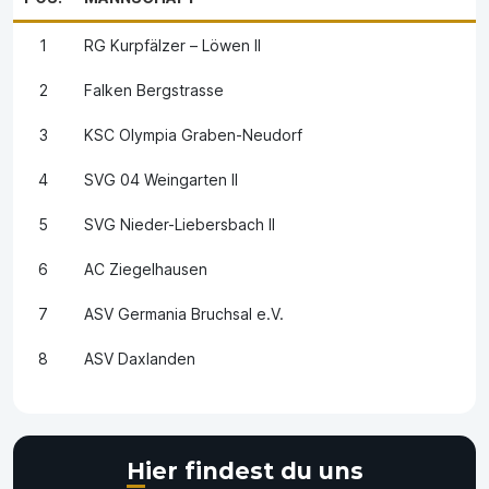
1
RG Kurpfälzer – Löwen II
2
Falken Bergstrasse
3
KSC Olympia Graben-Neudorf
4
SVG 04 Weingarten II
5
SVG Nieder-Liebersbach II
6
AC Ziegelhausen
7
ASV Germania Bruchsal e.V.
8
ASV Daxlanden
Hier findest du uns