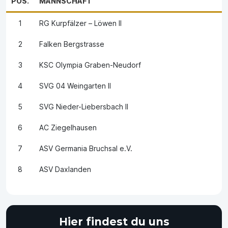
POS.
MANNSCHAFT
1
RG Kurpfälzer – Löwen II
2
Falken Bergstrasse
3
KSC Olympia Graben-Neudorf
4
SVG 04 Weingarten II
5
SVG Nieder-Liebersbach II
6
AC Ziegelhausen
7
ASV Germania Bruchsal e.V.
8
ASV Daxlanden
Hier findest du uns