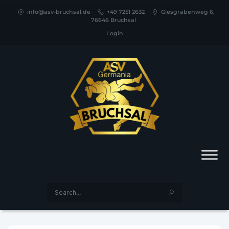
info@asv-bruchsal.de
+49 7251 2632
Giesgrabenweg 6,
76646 Bruchsal
Login